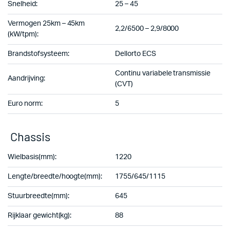
Snelheid:
25 – 45
Vermogen 25km – 45km
2,2/6500 – 2,9/8000
(kW/tpm):
Brandstofsysteem:
Dellorto ECS
Continu variabele transmissie
Aandrijving:
(CVT)
Euro norm:
5
Chassis
Wielbasis(mm):
1220
Lengte/breedte/hoogte(mm):
1755/645/1115
Stuurbreedte(mm):
645
Rijklaar gewicht(kg):
88