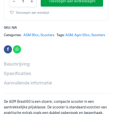
Toevoegen aan winkelwagen
Brash50
stuks
Toevoegen aan wenslijst
SKU:
N/A
Categories:
AGM 50cc
,
Scooters
Tags:
AGM
,
Agm 50cc
,
Scooters
Beschrijving
Specificaties
Aanvullende informatie
De AGM Brash50 is een stoere, compacte scooter in een
aantrekkelijke prijsklasse. De scooter is standaard voorzien van
praktische extra’s zoals een dubbel opbergvak en tassenhaak.