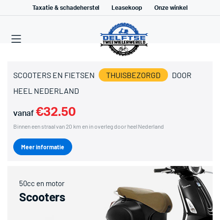
Taxatie & schadeherstel
Leasekoop
Onze winkel
SCOOTERS EN FIETSEN
THUISBEZORGD
DOOR
HEEL NEDERLAND
€32.50
vanaf
Binnen een straal van 20 km en in overleg door heel Nederland
Meer informatie
50cc en motor
Scooters