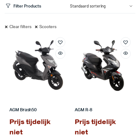
Filter Products
Clear filters
Scooters
.
.
s
s
AGM Brash50
AGM R-8
Prijs tijdelijk
Prijs tijdelijk
niet
niet