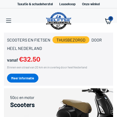
Taxatie & schadeherstel
Leasekoop
Onze winkel
0
SCOOTERS EN FIETSEN
THUISBEZORGD
DOOR
HEEL NEDERLAND
€32.50
vanaf
Binnen een straal van 20 km en in overleg door heel Nederland
Meer informatie
50cc en motor
Scooters