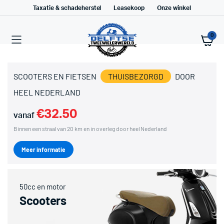
Taxatie & schadeherstel
Leasekoop
Onze winkel
0
SCOOTERS EN FIETSEN
THUISBEZORGD
DOOR
HEEL NEDERLAND
€32.50
vanaf
Binnen een straal van 20 km en in overleg door heel Nederland
Meer informatie
50cc en motor
Scooters