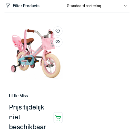
Filter Products
.
.
s
s
Little Miss
Prijs tijdelijk
niet
beschikbaar