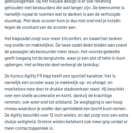
gebruiksgemak. Bij het nieuwe design is er ook rekening
gehouden met bestuurders die wat langer zijn. De beenruimte is
namelijk royaal te noemen wat te danken is aan de verhoogde
stuurkap. Met deze scooter kom je dus niet snel met je knieën
tegen de voorkant van de scooter aan.
Het klapzadel zorgt voor meer zitcomfort, en maakt het tanken
nog sneller en makkelijker. De twee zadel delen bieden aan zowel
de passagier als bestuurder meer steun. Het voorste gedeelte
geeft toegang tot de bergruimte, waar je een slot of helm in kunt
opbergen. Het achterste deel verbergt de tankdop.
De Kymco Agility FR klap heeft een sportief karakter. Het is
namelijk een scooter waar je makkelijk op- en afstapt, en
moeiteloos mee door te drukke stadsverkeer raast. Hij beschikt
over een snelle acceleratie en komt, dankzij de krachtige
remmen, ook weer snel tot stilstand. De wegligging is van hoog
niveau waardoor je sneller dan gemiddeld een bocht kunt nemen.
De Agility beschikt over 12 inch wielen, en dat zorgt voor een extra
stukje veiligheid. Grotere wielen betekent ook meer grip omdat er
meer contactoppervlak is.