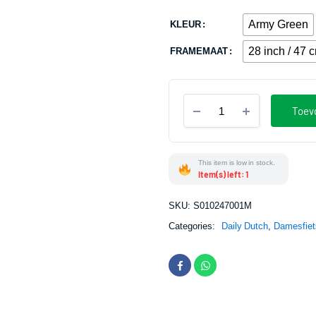
Army Green
KLEUR
28 inch / 47 
FRAMEMAAT
Daily
Toev
Dutch
Prestige
N3
RN
This item is low in stock.
stuks
Item(s) left: 1
SKU:
S010247001M
Categories:
Daily Dutch
,
Damesfiet