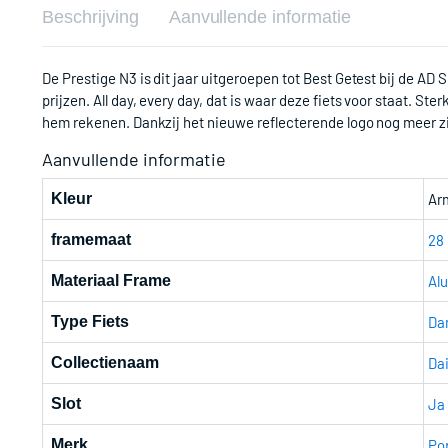
Beschrijving
Aanvullende informatie
De Prestige N3 is dit jaar uitgeroepen tot Best Getest bij de AD S
prijzen. All day, every day, dat is waar deze fiets voor staat. St
hem rekenen. Dankzij het nieuwe reflecterende logo nog meer zi
Aanvullende informatie
Kleur
Arm
framemaat
28 
Materiaal Frame
Al
Type Fiets
Da
Collectienaam
Dai
Slot
Ja
Merk
Po