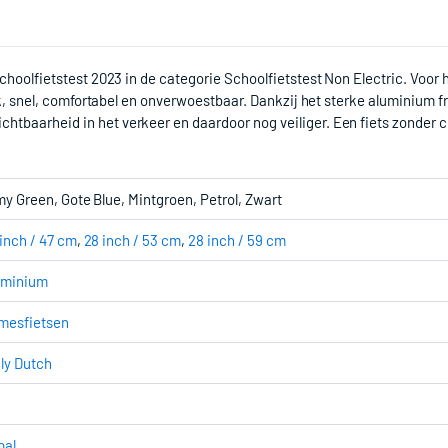
choolfietstest 2023 in de categorie Schoolfietstest Non Electric. Voor he
erk, snel, comfortabel en onverwoestbaar. Dankzij het sterke aluminium fr
chtbaarheid in het verkeer en daardoor nog veiliger. Een fiets zonder 
y Green, Gote Blue, Mintgroen, Petrol, Zwart
inch / 47 cm
,
28 inch / 53 cm
,
28 inch / 59 cm
uminium
mesfietsen
ly Dutch
pal