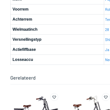
Voorrem
Ro
Achterrem
Te
Wielmaatinch
28
Versnellingstyp
Sh
Actiefiffbase
Ja
Losseaccu
Ne
Gerelateerd