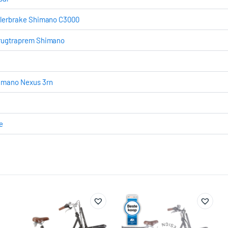
llerbrake Shimano C3000
rugtraprem Shimano
imano Nexus 3rn
e