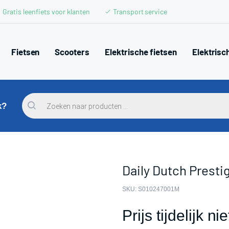
Gratis leenfiets voor klanten
Transport service
Fietsen
Scooters
Elektrische fietsen
Elektrisc
Producten
zoeken
k?
Daily Dutch Presti
SKU:
S010247001M
Prijs tijdelijk n