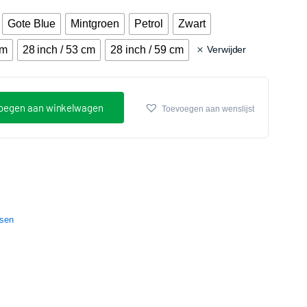
Gote Blue
Mintgroen
Petrol
Zwart
cm
28 inch / 53 cm
28 inch / 59 cm
Verwijder
oegen aan winkelwagen
Toevoegen aan wenslijst
sen