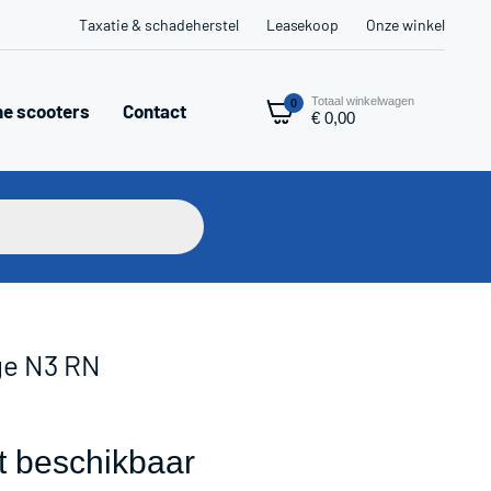
Taxatie & schadeherstel
Leasekoop
Onze winkel
Totaal winkelwagen
0
he scooters
Contact
€
0,00
ge N3 RN
iet beschikbaar