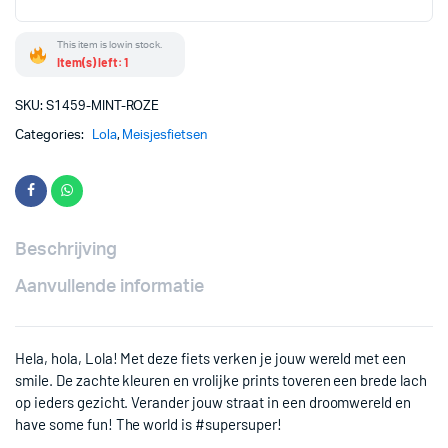
This item is low in stock.
Item(s) left: 1
SKU:
S1459-MINT-ROZE
Categories:
Lola
,
Meisjesfietsen
Beschrijving
Aanvullende informatie
Hela, hola, Lola! Met deze fiets verken je jouw wereld met een
smile. De zachte kleuren en vrolijke prints toveren een brede lach
op ieders gezicht. Verander jouw straat in een droomwereld en
have some fun! The world is #supersuper!