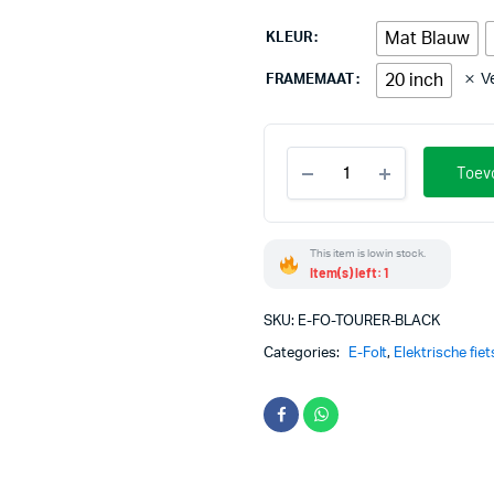
Mat Blauw
KLEUR
20 inch
V
FRAMEMAAT
E-
Toev
Folt
Tourer
stuks
This item is low in stock.
Item(s) left: 1
SKU:
E-FO-TOURER-BLACK
Categories:
E-Folt
,
Elektrische fie