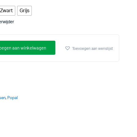
Zwart
Grijs
erwijder
oegen aan winkelwagen
Toevoegen aan wenslijst
tsen
,
Popal