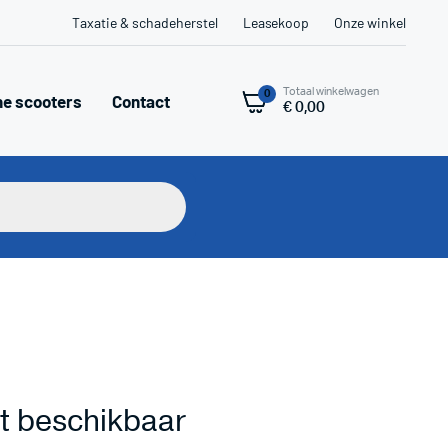
Taxatie & schadeherstel
Leasekoop
Onze winkel
Totaal winkelwagen
0
he scooters
Contact
€
0,00
niet beschikbaar