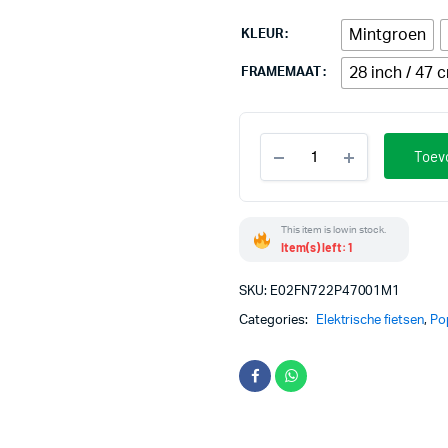
Mintgroen
KLEUR
28 inch / 47 
FRAMEMAAT
Novel
Toev
FM
stuks
This item is low in stock.
Item(s) left: 1
SKU:
E02FN722P47001M1
Categories:
Elektrische fietsen
,
Po