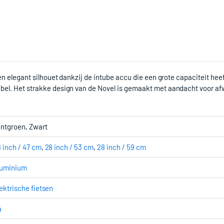
Een elegant silhouet dankzij de intube accu die een grote capaciteit he
el. Het strakke design van de Novel is gemaakt met aandacht voor afwer
ntgroen, Zwart
 inch / 47 cm
,
28 inch / 53 cm
,
28 inch / 59 cm
luminium
ektrische fietsen
a