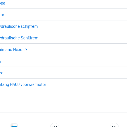
opal
oor
draulische schijfrem
draulische Schijfrem
himano Nexus 7
a
ee
afang H400 voorwielmotor