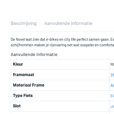
Beschrijving
Aanvullende informatie
De Novel laat zien dat e-bikes en city life perfect samen gaan. 
schijfremmen maken je rijervaring net wat soepeler en comfortab
Aanvullende informatie
Mi
Kleur
28
framemaat
A
Materiaal Frame
El
Type Fiets
J
Slot