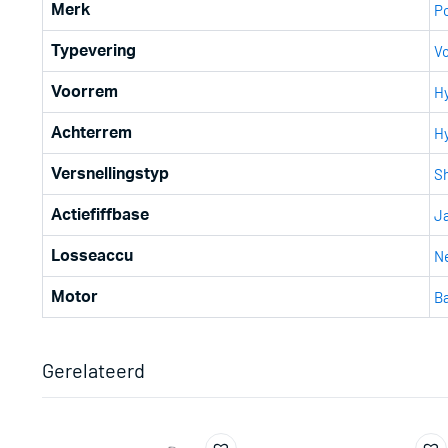
P
Merk
V
Typevering
Hy
Voorrem
Hy
Achterrem
S
Versnellingstyp
J
Actiefiffbase
N
Losseaccu
B
Motor
Gerelateerd