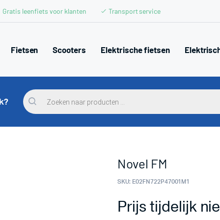
Gratis leenfiets voor klanten
Transport service
Fietsen
Scooters
Elektrische fietsen
Elektrisc
Producten
zoeken
ek?
Novel FM
SKU:
E02FN722P47001M1
Prijs tijdelijk 