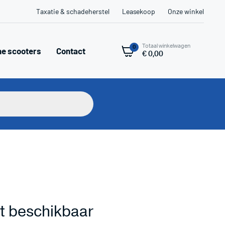
Taxatie & schadeherstel
Leasekoop
Onze winkel
Totaal winkelwagen
0
he scooters
Contact
€
0,00
niet beschikbaar