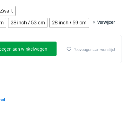
Zwart
cm
28 inch / 53 cm
28 inch / 59 cm
Verwijder
oegen aan winkelwagen
Toevoegen aan wenslijst
pal